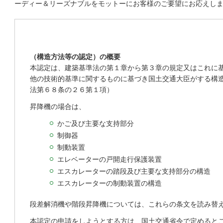
ーディー＆リーズナブルをモットーにお客様のご要望にお応えし
（構造方法等の認定）の概要
本認定は、建築基準法の第１章から第３章の規定又はこれに
他の技術的基準に関するものに基づき国土交通大臣がする構
法第６８条の２６第１項）
昇降機の場合は、
かご及び主要な支持部分
制御器
制動装置
エレベーターの戸開走行保護装置
エスカレーターの踏段及び主要な支持部分の構造
エスカレーターの制動装置の構造
段差解消機や階段昇降機については、これらの条文を読み替
本認定の申請をしようとする方は、国土交通省令で定めると